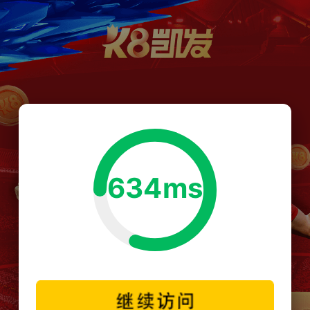
634ms