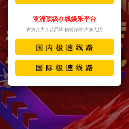
亚洲顶级在线娱乐平台
官方实力直营品牌·信誉保障·大额无忧